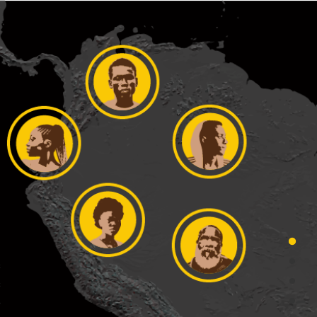
s
”
s
pleto
e
)