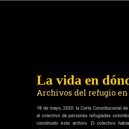
La vida en dón
Archivos del refugio e
La incertidumbre del re
Colectivo de familias
Cartografía de la violen
18 de mayo, 2020: la Corte Constitucional d
agamos caso,
Las rutas del refugio
al colectivo de personas refugiadas colomb
El trayecto hacia ningu
construido este archivo. El colectivo hab
Desplazamientos forzados del colec