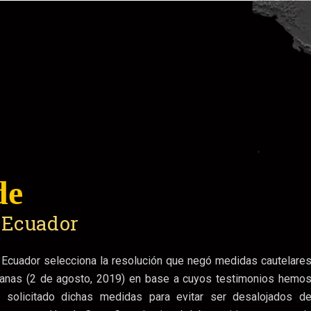
de
n Ecuador
fugio
cia
e Ecuador selecciona la resolución que negó medidas cautelare
“Me amenazaron por no querer irme con los paras.
ianas (2 de agosto, 2019) en base a cuyos testimonios hemo
na parte
Ver video com
ía solicitado dichas medidas para evitar ser desalojados d
tivo dentro de la ciudad de Quito (jul-sep 2019